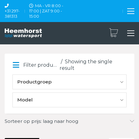
MA - VR 8:00 -
+31 297-
17:00 | ZAT 9:00 -
381313
15:00
Showing the single
Filter products
result
Productgroep
Model
Sorteer op prijs: laag naar hoog