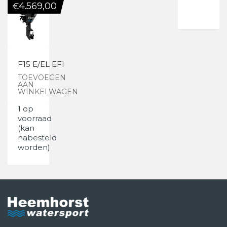
4.569,00
€
F15 E/EL EFI
TOEVOEGEN
AAN
WINKELWAGEN
1 op
voorraad
(kan
nabesteld
worden)