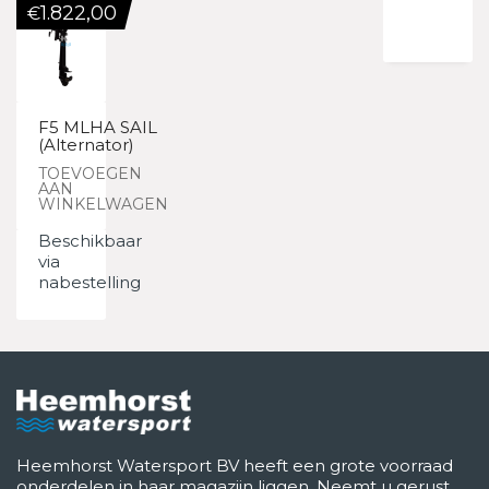
1.822,00
€
F5 MLHA SAIL
(Alternator)
TOEVOEGEN
AAN
WINKELWAGEN
Beschikbaar
via
nabestelling
Heemhorst Watersport BV heeft een grote voorraad
onderdelen in haar magazijn liggen. Neemt u gerust