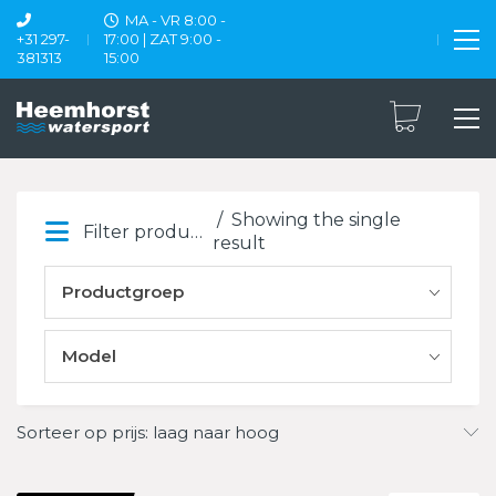
MA - VR 8:00 -
+31 297-
17:00 | ZAT 9:00 -
381313
15:00
Showing the single
Filter products
result
Productgroep
Model
Sorteer op prijs: laag naar hoog