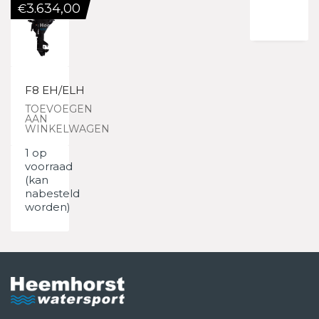
3.634,00
€
F8 EH/ELH
TOEVOEGEN
AAN
WINKELWAGEN
1 op
voorraad
(kan
nabesteld
worden)