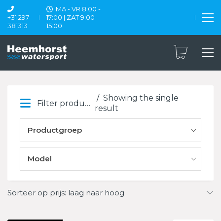
MA - VR 8:00 -
+31 297-
17:00 | ZAT 9:00 -
381313
15:00
Showing the single
Filter products
result
Productgroep
Model
Sorteer op prijs: laag naar hoog