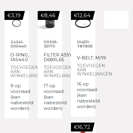
3,19
8,46
12,64
€
€
€
24341-
119305-
104511-
000440
35170
78780E
O-RING,
FILTER ASSY,
V-BELT, M/19
1AS44.0
D68XL65
TOEVOEGEN
TOEVOEGEN
TOEVOEGEN
AAN
AAN
AAN
WINKELWAGEN
WINKELWAGEN
WINKELWAGEN
16 op
9 op
17 op
voorraad
voorraad
voorraad
(kan
(kan
(kan
nabesteld
nabesteld
nabesteld
worden)
worden)
worden)
16,72
€