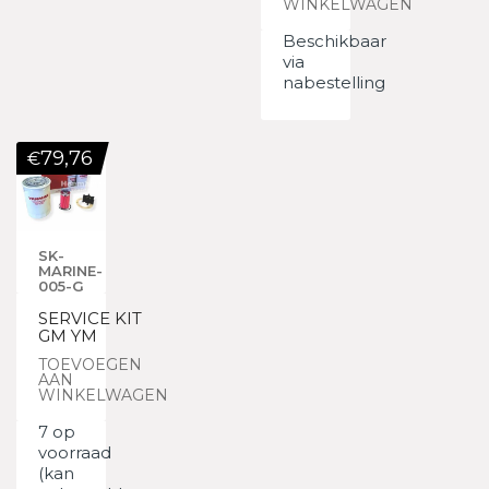
WINKELWAGEN
Beschikbaar
via
nabestelling
79,76
€
SK-
MARINE-
005-G
SERVICE KIT
GM YM
TOEVOEGEN
AAN
WINKELWAGEN
7 op
voorraad
(kan