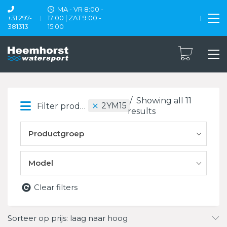
MA - VR 8:00 -
+31 297-
17:00 | ZAT 9:00 -
381313
15:00
Showing all 11
2YM15
Filter products
results
Productgroep
Model
Clear filters
Sorteer op prijs: laag naar hoog