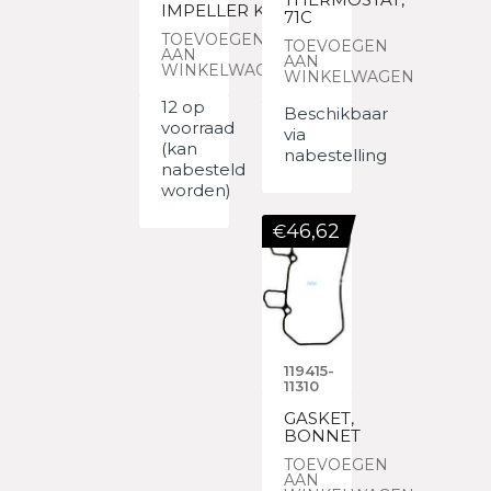
IMPELLER KIT
71C
TOEVOEGEN
TOEVOEGEN
AAN
AAN
WINKELWAGEN
WINKELWAGEN
12 op
Beschikbaar
voorraad
via
(kan
nabestelling
nabesteld
worden)
46,62
€
119415-
11310
GASKET,
BONNET
TOEVOEGEN
AAN