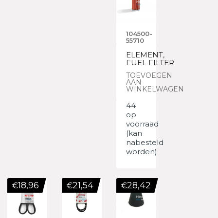
104500-
55710
ELEMENT,
FUEL FILTER
TOEVOEGEN
AAN
WINKELWAGEN
44
op
voorraad
(kan
nabesteld
worden)
18,96
21,54
28,42
€
€
€