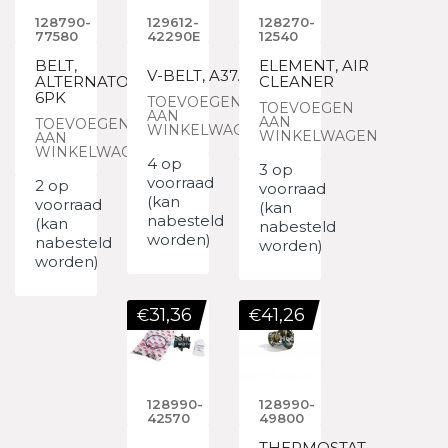
128790-
129612-
128270-
77580
42290E
12540
BELT,
ELEMENT, AIR
V-BELT, A37.5
ALTERNATOR
CLEANER
6PK
TOEVOEGEN
TOEVOEGEN
AAN
AAN
TOEVOEGEN
WINKELWAGEN
WINKELWAGEN
AAN
WINKELWAGEN
4 op
3 op
voorraad
2 op
voorraad
(kan
voorraad
(kan
nabesteld
(kan
nabesteld
worden)
nabesteld
worden)
worden)
31,36
41,26
€
€
128990-
128990-
42570
49800
THERMOSTAT,