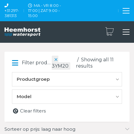
MA - VR 8:00 -
+31 297-
17:00 | ZAT 9:00 -
381313
15:00
Showing all 11
Filter products
results
3YM20
Productgroep
Model
Clear filters
Sorteer op prijs: laag naar hoog