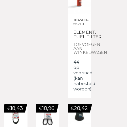
104500-
55710
ELEMENT,
FUEL FILTER
TOEVOEGEN
AAN
WINKELWAGEN
44
op
voorraad
(kan
nabesteld
worden)
18,43
18,96
28,42
€
€
€