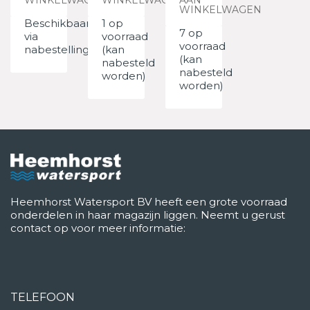
WINKELWAGEN
Beschikbaar
1 op
7 op
via
voorraad
voorraad
nabestelling
(kan
(kan
nabesteld
nabesteld
worden)
worden)
Heemhorst Watersport BV heeft een grote voorraad
onderdelen in haar magazijn liggen. Neemt u gerust
contact op voor meer informatie:
TELEFOON