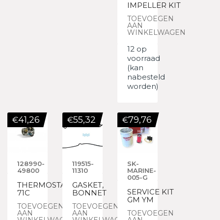
IMPELLER KIT
TOEVOEGEN
AAN
WINKELWAGEN
12 op
voorraad
(kan
nabesteld
worden)
41,26
55,32
79,76
€
€
€
128990-
119515-
SK-
49800
11310
MARINE-
005-G
THERMOSTAT,
GASKET,
SERVICE KIT
71C
BONNET
GM YM
TOEVOEGEN
TOEVOEGEN
AAN
AAN
TOEVOEGEN
WINKELWAGEN
WINKELWAGEN
AAN