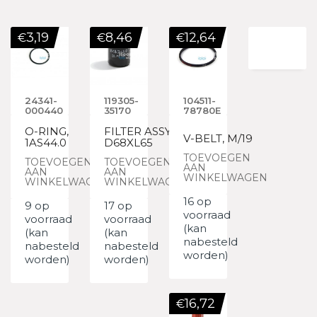
3,19
8,46
12,64
€
€
€
24341-
119305-
104511-
000440
35170
78780E
O-RING,
FILTER ASSY,
V-BELT, M/19
1AS44.0
D68XL65
TOEVOEGEN
TOEVOEGEN
TOEVOEGEN
AAN
AAN
AAN
WINKELWAGEN
WINKELWAGEN
WINKELWAGEN
16 op
9 op
17 op
voorraad
voorraad
voorraad
(kan
(kan
(kan
nabesteld
nabesteld
nabesteld
worden)
worden)
worden)
16,72
€