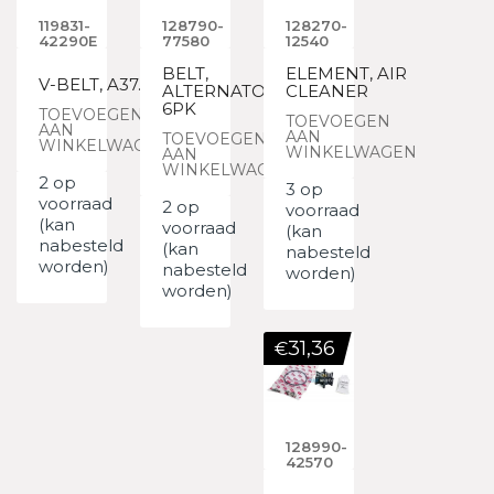
119831-
128790-
128270-
42290E
77580
12540
BELT,
ELEMENT, AIR
V-BELT, A37.5
ALTERNATOR
CLEANER
6PK
TOEVOEGEN
TOEVOEGEN
AAN
AAN
TOEVOEGEN
WINKELWAGEN
WINKELWAGEN
AAN
WINKELWAGEN
2 op
3 op
voorraad
2 op
voorraad
(kan
voorraad
(kan
nabesteld
(kan
nabesteld
worden)
nabesteld
worden)
worden)
31,36
€
128990-
42570