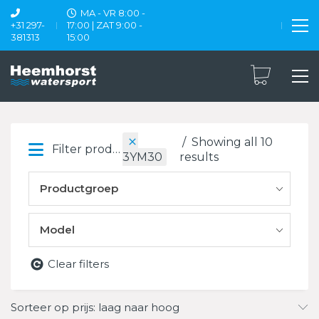
MA - VR 8:00 -
+31 297-
17:00 | ZAT 9:00 -
381313
15:00
Showing all 10
Filter products
results
3YM30
Productgroep
Model
Clear filters
Sorteer op prijs: laag naar hoog