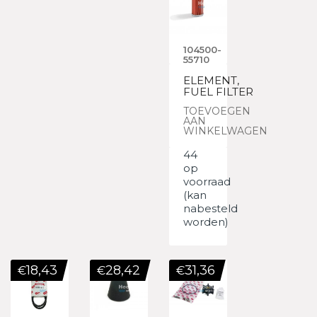
104500-
55710
ELEMENT,
FUEL FILTER
TOEVOEGEN
AAN
WINKELWAGEN
44
op
voorraad
(kan
nabesteld
worden)
18,43
28,42
31,36
€
€
€