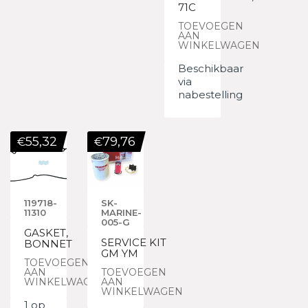
71C
TOEVOEGEN
AAN
WINKELWAGEN
Beschikbaar
via
nabestelling
55,32
79,76
€
€
119718-
SK-
11310
MARINE-
005-G
GASKET,
SERVICE KIT
BONNET
GM YM
TOEVOEGEN
AAN
TOEVOEGEN
WINKELWAGEN
AAN
WINKELWAGEN
1 op