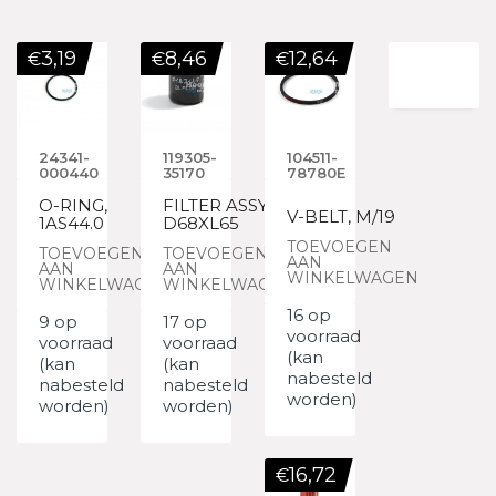
3,19
8,46
12,64
€
€
€
24341-
119305-
104511-
000440
35170
78780E
O-RING,
FILTER ASSY,
V-BELT, M/19
1AS44.0
D68XL65
TOEVOEGEN
TOEVOEGEN
TOEVOEGEN
AAN
AAN
AAN
WINKELWAGEN
WINKELWAGEN
WINKELWAGEN
16 op
9 op
17 op
voorraad
voorraad
voorraad
(kan
(kan
(kan
nabesteld
nabesteld
nabesteld
worden)
worden)
worden)
16,72
€