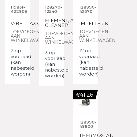
119831-
128270-
128990-
42290E
12540
42570
ELEMENT, AIR
V-BELT, A37.5
IMPELLER KIT
CLEANER
TOEVOEGEN
TOEVOEGEN
TOEVOEGEN
AAN
AAN
AAN
WINKELWAGEN
WINKELWAGEN
WINKELWAGEN
2 op
12 op
3 op
voorraad
voorraad
voorraad
(kan
(kan
(kan
nabesteld
nabesteld
nabesteld
worden)
worden)
worden)
41,26
€
128990-
49800
THERMOSTAT,