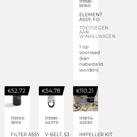
119581-
55160
ELEMENT
ASSY, FO
TOEVOEGEN
AAN
WINKELWAGEN
1 op
voorraad
(kan
nabesteld
worden)
52,72
54,78
110,21
€
€
€
119593-
119581-
119574-
35110
42370
42530
FILTER ASSY,LO
V-BELT, 53
IMPELLER KIT