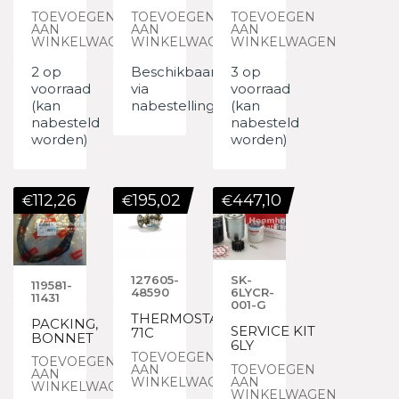
TOEVOEGEN
TOEVOEGEN
TOEVOEGEN
AAN
AAN
AAN
WINKELWAGEN
WINKELWAGEN
WINKELWAGEN
2 op
Beschikbaar
3 op
voorraad
via
voorraad
(kan
nabestelling
(kan
nabesteld
nabesteld
worden)
worden)
112,26
195,02
447,10
€
€
€
127605-
SK-
119581-
48590
6LYCR-
11431
001-G
THERMOSTAT,
PACKING,
SERVICE KIT
71C
BONNET
6LY
TOEVOEGEN
TOEVOEGEN
AAN
TOEVOEGEN
AAN
WINKELWAGEN
AAN
WINKELWAGEN
WINKELWAGEN