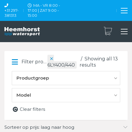
MA - VR 8:00 -
+31 297-
17:00 | ZAT 9:00 -
381313
15:00
Showing all 13
Filter products
results
6LY400/440
Productgroep
Model
Clear filters
Sorteer op prijs: laag naar hoog