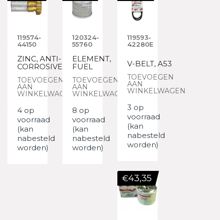
119574-
120324-
119593-
44150
55760
42280E
ZINC, ANTI-
ELEMENT,
V-BELT, A53
CORROSIVE
FUEL
TOEVOEGEN
TOEVOEGEN
TOEVOEGEN
AAN
AAN
AAN
WINKELWAGEN
WINKELWAGEN
WINKELWAGEN
3 op
4 op
8 op
voorraad
voorraad
voorraad
(kan
(kan
(kan
nabesteld
nabesteld
nabesteld
worden)
worden)
worden)
43,35
€