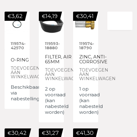
3,62
14,19
30,41
€
€
€
119574-
119593-
119574-
42570
18880
18790
FILTER, AIR
ZINC, ANTI-
O-RING
65MM
CORROSIVE
TOEVOEGEN
TOEVOEGEN
TOEVOEGEN
AAN
AAN
AAN
WINKELWAGEN
WINKELWAGEN
WINKELWAGEN
Beschikbaar
2 op
1 op
via
voorraad
voorraad
nabestelling
(kan
(kan
nabesteld
nabesteld
worden)
worden)
30,42
31,27
41,30
€
€
€