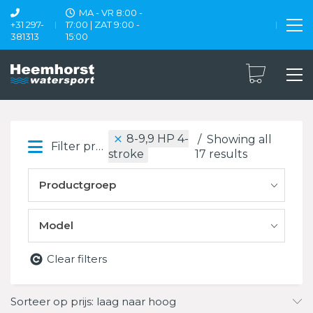
MA - VR 8:00 -
+31 297-
17:00 | ZAT 9:00 -
381313
15:00
8-9,9 HP 4-
Showing all
Filter products
17 results
stroke
Productgroep
Model
Clear filters
Sorteer op prijs: laag naar hoog