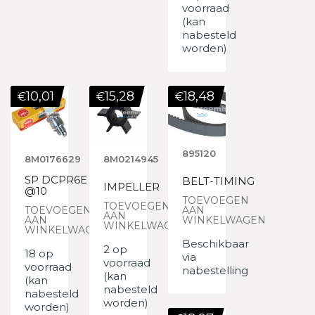
voorraad
(kan
nabesteld
worden)
10,01
15,28
18,48
€
€
€
895120
8M0176629
8M0214945
SP DCPR6E
BELT-TIMING
IMPELLER
@10
TOEVOEGEN
TOEVOEGEN
TOEVOEGEN
AAN
AAN
AAN
WINKELWAGEN
WINKELWAGEN
WINKELWAGEN
Beschikbaar
2 op
18 op
via
voorraad
voorraad
nabestelling
(kan
(kan
nabesteld
nabesteld
worden)
worden)