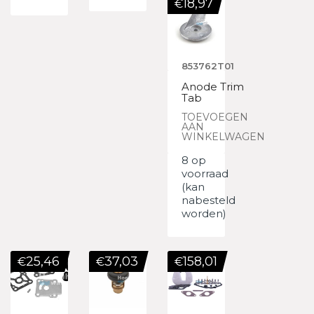
18,97
€
853762T01
Anode Trim
Tab
TOEVOEGEN
AAN
WINKELWAGEN
8 op
voorraad
(kan
nabesteld
worden)
25,46
37,03
158,01
€
€
€