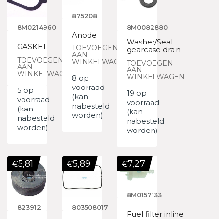
875208
8M0214960
8M0082880
Anode
Washer/Seal
GASKET
TOEVOEGEN
gearcase drain
AAN
TOEVOEGEN
WINKELWAGEN
TOEVOEGEN
AAN
AAN
WINKELWAGEN
WINKELWAGEN
8 op
voorraad
5 op
19 op
(kan
voorraad
voorraad
nabesteld
(kan
(kan
worden)
nabesteld
nabesteld
worden)
worden)
5,81
5,89
7,27
€
€
€
8M0157133
823912
803508017
Fuel filter inline