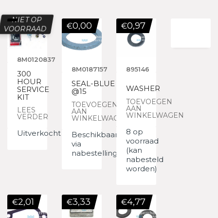
NIET OP
0,00
0,97
€
€
VOORRAAD
8M0120837
8M0187157
895146
300
HOUR
SEAL-BLUE
WASHER
SERVICE
@15
KIT
TOEVOEGEN
TOEVOEGEN
AAN
LEES
AAN
WINKELWAGEN
VERDER
WINKELWAGEN
8 op
Uitverkocht
Beschikbaar
voorraad
via
(kan
nabestelling
nabesteld
worden)
2,01
3,33
4,77
€
€
€