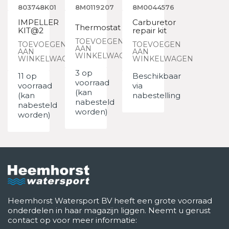
803748K01
8M0119207
8M0044576
IMPELLER
Carburetor
Thermostat
KIT@2
repair kit
TOEVOEGEN
TOEVOEGEN
TOEVOEGEN
AAN
AAN
AAN
WINKELWAGEN
WINKELWAGEN
WINKELWAGEN
3 op
11 op
Beschikbaar
voorraad
voorraad
via
(kan
(kan
nabestelling
nabesteld
nabesteld
worden)
worden)
Heemhorst Watersport BV heeft een grote voorraad
onderdelen in haar magazijn liggen. Neemt u gerust
contact op voor meer informatie: