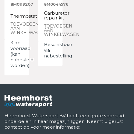
8M0119207
8M0044576
Carburetor
Thermostat
repair kit
TOEVOEGEN
TOEVOEGEN
AAN
AAN
WINKELWAGEN
WINKELWAGEN
3 op
Beschikbaar
voorraad
via
(kan
nabestelling
nabesteld
worden)
Heemhorst Watersport BV heeft een grote voorraad
onderdelen in haar magazijn liggen. Neemt u gerust
contact op voor meer informatie: