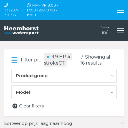
MA - VR 8:00 -
+31 297-
17:00 | ZAT 9:00 -
381313
15:00
9,9 HP 4-
Showing all
Filter products
16 results
strokeCT
Productgroep
Model
Clear filters
Sorteer op prijs: laag naar hoog