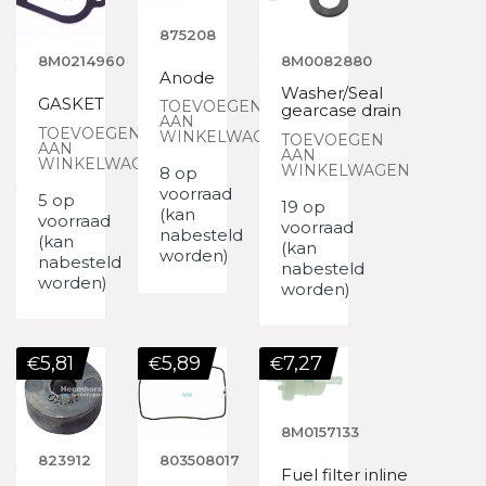
875208
8M0214960
8M0082880
Anode
Washer/Seal
GASKET
TOEVOEGEN
gearcase drain
AAN
TOEVOEGEN
WINKELWAGEN
TOEVOEGEN
AAN
AAN
WINKELWAGEN
WINKELWAGEN
8 op
voorraad
5 op
19 op
(kan
voorraad
voorraad
nabesteld
(kan
(kan
worden)
nabesteld
nabesteld
worden)
worden)
5,81
5,89
7,27
€
€
€
8M0157133
823912
803508017
Fuel filter inline