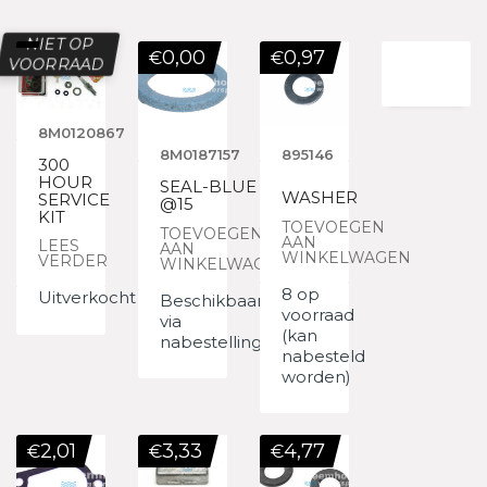
NIET OP
0,00
0,97
€
€
VOORRAAD
8M0120867
8M0187157
895146
300
HOUR
SEAL-BLUE
WASHER
SERVICE
@15
KIT
TOEVOEGEN
TOEVOEGEN
AAN
LEES
AAN
WINKELWAGEN
VERDER
WINKELWAGEN
8 op
Uitverkocht
Beschikbaar
voorraad
via
(kan
nabestelling
nabesteld
worden)
2,01
3,33
4,77
€
€
€