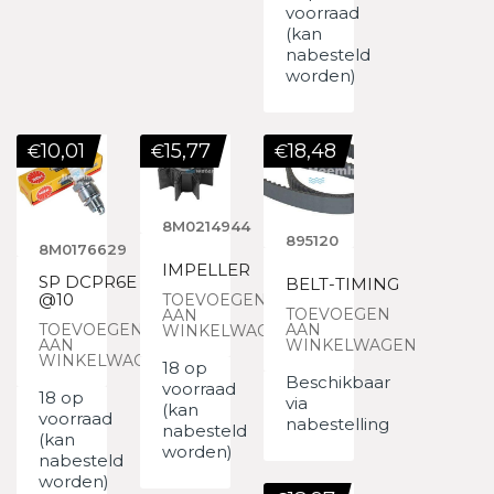
voorraad
(kan
nabesteld
worden)
10,01
15,77
18,48
€
€
€
8M0214944
895120
8M0176629
IMPELLER
SP DCPR6E
BELT-TIMING
@10
TOEVOEGEN
TOEVOEGEN
AAN
TOEVOEGEN
AAN
WINKELWAGEN
AAN
WINKELWAGEN
WINKELWAGEN
18 op
Beschikbaar
voorraad
18 op
via
(kan
voorraad
nabestelling
nabesteld
(kan
worden)
nabesteld
worden)