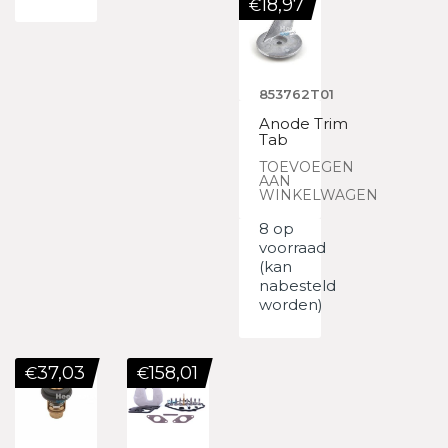
18,97
€
853762T01
Anode Trim
Tab
TOEVOEGEN
AAN
WINKELWAGEN
8 op
voorraad
(kan
nabesteld
worden)
37,03
158,01
€
€