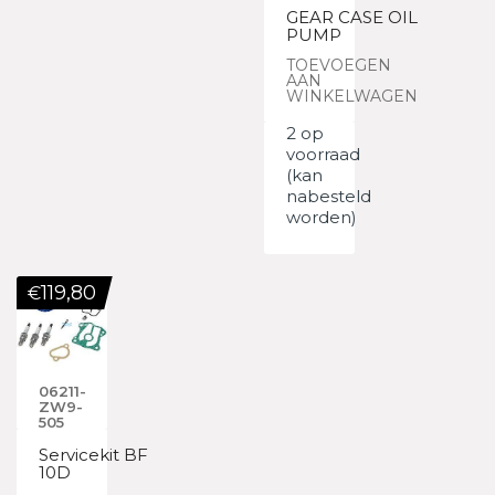
GEAR CASE OIL
PUMP
TOEVOEGEN
AAN
WINKELWAGEN
2 op
voorraad
(kan
nabesteld
worden)
119,80
€
06211-
ZW9-
505
Servicekit BF
10D