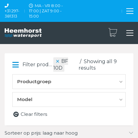
MA - VR 8:00 -
+31 297-
17:00 | ZAT 9:00 -
381313
15:00
BF
Showing all 9
Filter products
results
10D
Productgroep
Model
Clear filters
Sorteer op prijs: laag naar hoog