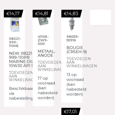
14,17
14,81
14,83
€
€
€
41106-
98059-
08221-
ZW9-
55916
999-
000
110HE
BOUGIE
METAAL,
(CR5EH-9)
NEW. 08221-
ANODE
999-110PR
TOEVOEGEN
MARINE OIL
TOEVOEGEN
AAN
10W30 API SJ
AAN
WINKELWAGEN
WINKELWAGEN
TOEVOEGEN
13 op
AAN
17 op
voorraad
WINKELWAGEN
voorraad
(kan
(kan
Beschikbaar
nabesteld
nabesteld
via
worden)
worden)
nabestelling
17,01
€