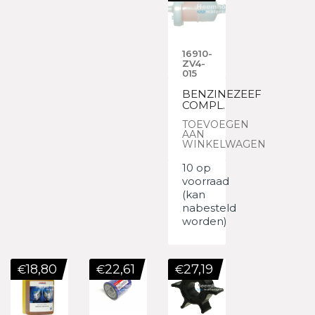
16910-
ZV4-
015
BENZINEZEEF
COMPL.
TOEVOEGEN
AAN
WINKELWAGEN
10 op
voorraad
(kan
nabesteld
worden)
18,80
22,61
27,19
€
€
€