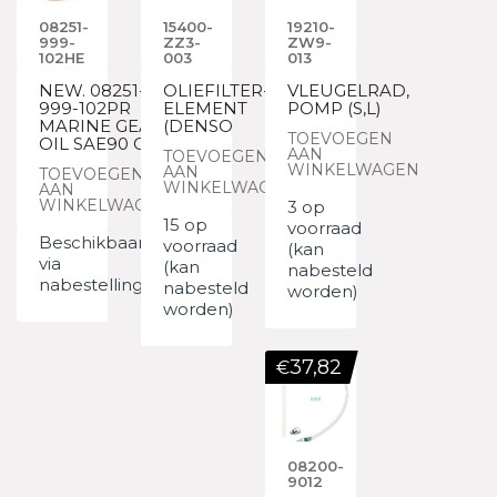
08251-
15400-
19210-
999-
ZZ3-
ZW9-
102HE
003
013
NEW. 08251-
OLIEFILTER-
VLEUGELRAD,
999-102PR
ELEMENT
POMP (S,L)
MARINE GEAR
(DENSO
TOEVOEGEN
OIL SAE90 GL
AAN
TOEVOEGEN
WINKELWAGEN
AAN
TOEVOEGEN
WINKELWAGEN
AAN
WINKELWAGEN
3 op
15 op
voorraad
Beschikbaar
voorraad
(kan
via
(kan
nabesteld
nabestelling
nabesteld
worden)
worden)
37,82
€
08200-
9012