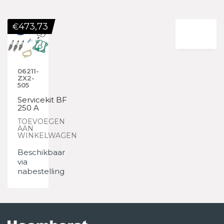
473,73
€
06211-
ZX2-
505
Servicekit BF
250 A
TOEVOEGEN
AAN
WINKELWAGEN
Beschikbaar
via
nabestelling