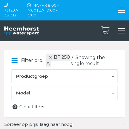
MA - VR 8:00 -
+31 297-
17:00 | ZAT 9:00 -
381313
15:00
BF 250
Showing the
Filter products
single result
A
Productgroep
Model
Clear filters
Sorteer op prijs: laag naar hoog