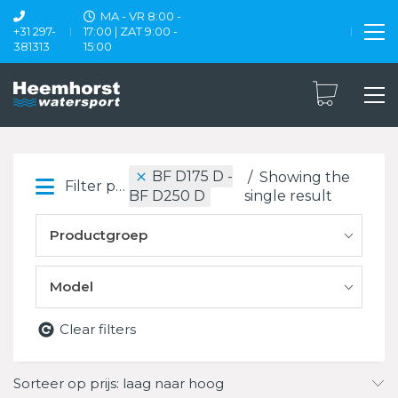
MA - VR 8:00 -
+31 297-
17:00 | ZAT 9:00 -
381313
15:00
BF D175 D -
Showing the
Filter products
single result
BF D250 D
Productgroep
Model
Clear filters
Sorteer op prijs: laag naar hoog