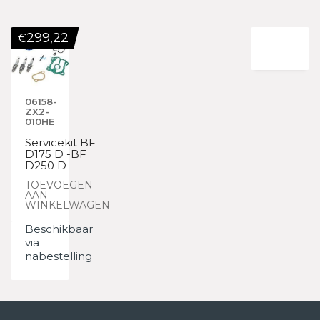
299,22
€
06158-
ZX2-
010HE
Servicekit BF
D175 D -BF
D250 D
TOEVOEGEN
AAN
WINKELWAGEN
Beschikbaar
via
nabestelling