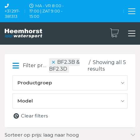
MA - VR 8:00 -
+31 297-
17:00 | ZAT 9:00 -
381313
15:00
BF2.3B &
Showing all 5
Filter products
results
BF2.3D
Productgroep
Model
Clear filters
Sorteer op prijs: laag naar hoog