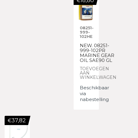
18,80
€
08251-
999-
102HE
NEW. 08251-
999-102PR
MARINE GEAR
OIL SAE90 GL
TOEVOEGEN
AAN
WINKELWAGEN
Beschikbaar
via
nabestelling
37,82
€