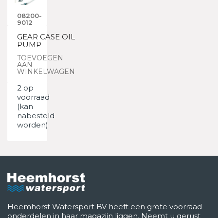
08200-
9012
GEAR CASE OIL
PUMP
TOEVOEGEN
AAN
WINKELWAGEN
2 op
voorraad
(kan
nabesteld
worden)
Heemhorst Watersport BV heeft een grote voorraad
onderdelen in haar magazijn liggen. Neemt u gerust