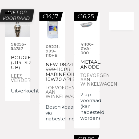
NIET OP
14,17
16,25
€
€
VOORRAAD
98056-
41106-
08221-
54757
ZVA-
999-
000
110HE
BOUGIE
METAAL,
(U14FSR-
NEW. 08221-
ANODE
UB)
999-110PR
MARINE OIL
TOEVOEGEN
LEES
10W30 API SJ
AAN
VERDER
WINKELWAGEN
TOEVOEGEN
Uitverkocht
AAN
2 op
WINKELWAGEN
voorraad
(kan
Beschikbaar
nabesteld
via
worden)
nabestelling