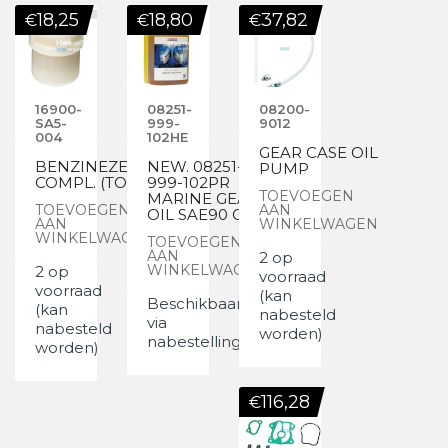
18,25
18,80
37,82
€
€
€
16900-
08251-
08200-
SA5-
999-
9012
004
102HE
GEAR CASE OIL
BENZINEZEEF
NEW. 08251-
PUMP
COMPL. (TOYO
999-102PR
TOEVOEGEN
MARINE GEAR
TOEVOEGEN
AAN
OIL SAE90 GL
AAN
WINKELWAGEN
WINKELWAGEN
TOEVOEGEN
AAN
2 op
WINKELWAGEN
2 op
voorraad
voorraad
(kan
Beschikbaar
(kan
nabesteld
via
nabesteld
worden)
nabestelling
worden)
116,28
€