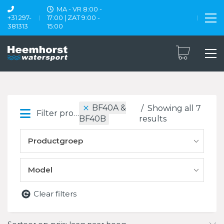
MA - VR 8:00 -
+31 297-
17:00 | ZAT 9:00 -
381313
15:00
BF40A &
Showing all 7
Filter products
results
BF40B
Productgroep
Model
Clear filters