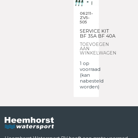
06211-
ZV5-
505
SERVICE KIT
BF 35A BF 40A
TOEVOEGEN
AAN
WINKELWAGEN
1 op
voorraad
(kan
nabesteld
worden)