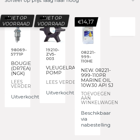
Sorteer op prijs: laag naar hoog
NIET OP
NIET OP
14,17
€
VOORRAAD
VOORRAAD
98069-
19210-
08221-
5771P
ZV5-
999-
003
110HE
BOUGIE
VLEUGELRAD,
(DR7EA)
NEW. 08221-
POMP
(NGK)
999-110PR
MARINE OIL
LEES
LEES VERDER
10W30 API SJ
VERDER
Uitverkocht
TOEVOEGEN
Uitverkocht
AAN
WINKELWAGEN
Beschikbaar
via
nabestelling