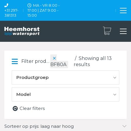
MA - VR 8:00 -
+31 297-
17:00 | ZAT 9:00 -
381313
15:00
Showing all 13
Filter products
results
BF80A
Productgroep
Model
Clear filters
Sorteer op prijs: laag naar hoog