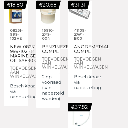
18,80
20,68
31,31
€
€
€
08251-
16910-
41109-
999-
ZY9-
ZW1-
102HE
004
B00
NEW. 08251-
BENZINEZEEF
ANODEMETAAL
999-102PR
COMPL.
COMPL.
MARINE GEAR
TOEVOEGEN
TOEVOEGEN
OIL SAE90 GL
AAN
AAN
WINKELWAGEN
WINKELWAGEN
TOEVOEGEN
AAN
WINKELWAGEN
2 op
Beschikbaar
voorraad
via
Beschikbaar
(kan
nabestelling
via
nabesteld
nabestelling
worden)
37,82
€