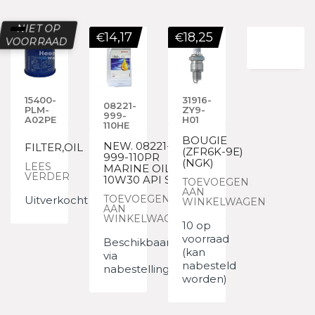
NIET OP
14,17
18,25
€
€
VOORRAAD
15400-
31916-
08221-
PLM-
ZY9-
999-
A02PE
H01
110HE
BOUGIE
NEW. 08221-
FILTER,OIL
(ZFR6K-9E)
999-110PR
(NGK)
LEES
MARINE OIL
VERDER
10W30 API SJ
TOEVOEGEN
AAN
TOEVOEGEN
Uitverkocht
WINKELWAGEN
AAN
WINKELWAGEN
10 op
voorraad
Beschikbaar
(kan
via
nabesteld
nabestelling
worden)