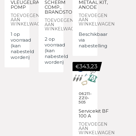
VLEUGELRAD,
SCHERM
METAAL KIT,
POMP
COMP.,
ANODE
BRANDSTOF Z
TOEVOEGEN
TOEVOEGEN
AAN
AAN
TOEVOEGEN
WINKELWAGEN
WINKELWAGEN
AAN
WINKELWAGEN
1 op
Beschikbaar
2 op
voorraad
via
voorraad
(kan
nabestelling
(kan
nabesteld
nabesteld
worden)
worden)
343,23
€
06211-
ZZ0-
505
Servicekit BF
100 A
TOEVOEGEN
AAN
WINKELWAGEN