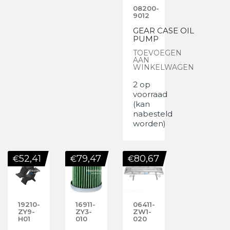
08200-
9012
GEAR CASE OIL
PUMP
TOEVOEGEN
AAN
WINKELWAGEN
2 op
voorraad
(kan
nabesteld
worden)
52,41
79,47
80,67
€
€
€
19210-
16911-
06411-
ZY9-
ZY3-
ZW1-
H01
010
020