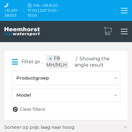
MA - VR 8:00 -
+31 297-
17:00 | ZAT 9:00 -
381313
15:00
F8
Showing the
Filter products
single result
MH/MLH
Productgroep
Model
Clear filters
Sorteer op prijs: laag naar hoog