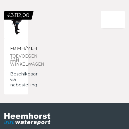
3.112,00
€
F8 MH/MLH
TOEVOEGEN
AAN
WINKELWAGEN
Beschikbaar
via
nabestelling