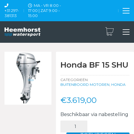
MA - VR 8:00 -
+31 297-
17:00 | ZAT 9:00 -
381313
15:00
Honda BF 15 SHU
CATEGORIEËN:
BUITENBOORD MOTOREN
,
HONDA
€
3.619,00
Beschikbaar via nabestelling
Honda
BF