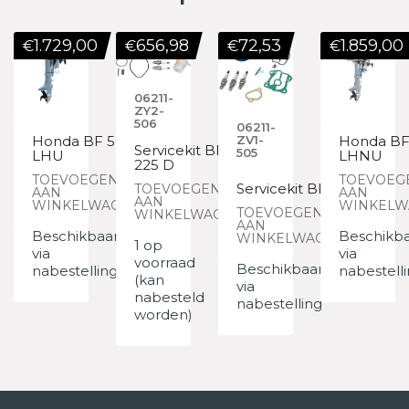
1.729,00
656,98
72,53
1.859,00
€
€
€
€
06211-
ZY2-
506
06211-
Honda BF 5
ZV1-
Honda BF
Servicekit BF
505
LHU
LHNU
225 D
TOEVOEGEN
TOEVOEG
Servicekit BF 5
TOEVOEGEN
AAN
AAN
AAN
WINKELWAGEN
WINKELW
TOEVOEGEN
WINKELWAGEN
AAN
Beschikbaar
Beschikb
WINKELWAGEN
1 op
via
via
voorraad
Beschikbaar
nabestelling
nabestell
(kan
via
nabesteld
nabestelling
worden)