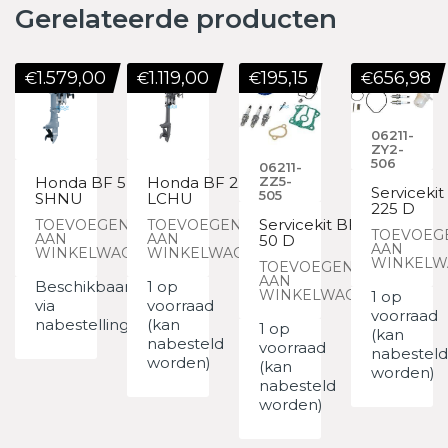
Gerelateerde producten
1.579,00
1.119,00
195,15
656,98
€
€
€
€
06211-
ZY2-
506
06211-
Honda BF 5
Honda BF 2.3
ZZ5-
Servicekit
505
SHNU
LCHU
225 D
Servicekit BF
TOEVOEGEN
TOEVOEGEN
TOEVOEG
AAN
AAN
50 D
AAN
WINKELWAGEN
WINKELWAGEN
WINKELW
TOEVOEGEN
AAN
Beschikbaar
1 op
WINKELWAGEN
1 op
via
voorraad
voorraad
nabestelling
(kan
1 op
(kan
nabesteld
voorraad
nabesteld
worden)
(kan
worden)
nabesteld
worden)