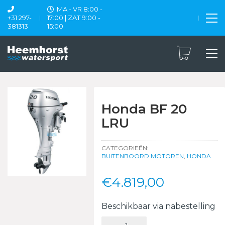
MA - VR 8:00 -
+31 297-
17:00 | ZAT 9:00 -
381313
15:00
Honda BF 20
LRU
CATEGORIEËN:
BUITENBOORD MOTOREN
,
HONDA
€
4.819,00
Beschikbaar via nabestelling
Honda