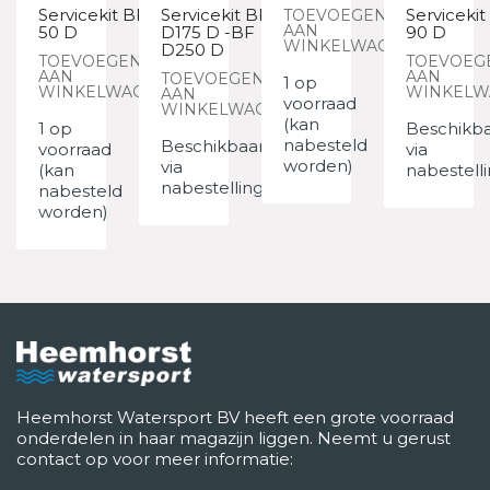
Servicekit BF
Servicekit BF
Servicekit
TOEVOEGEN
AAN
50 D
D175 D -BF
90 D
WINKELWAGEN
D250 D
TOEVOEGEN
TOEVOEG
AAN
AAN
TOEVOEGEN
1 op
WINKELWAGEN
WINKELW
AAN
voorraad
WINKELWAGEN
(kan
1 op
Beschikb
nabesteld
Beschikbaar
voorraad
via
worden)
via
(kan
nabestell
nabestelling
nabesteld
worden)
Heemhorst Watersport BV heeft een grote voorraad
onderdelen in haar magazijn liggen. Neemt u gerust
contact op voor meer informatie: