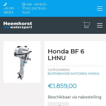
MA - VR 8:00 -
+31 297-
17:00 | ZAT 9:00 -
381313
15:00
Honda BF 6
LHNU
CATEGORIEËN:
BUITENBOORD MOTOREN
,
HONDA
€
1.859,00
Beschikbaar via nabestelling
Honda