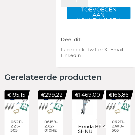
BF
6
TOEVOEGEN
LHNU
AAN
WINKELWAGEN
aantal
Deel dit:
Facebook
Twitter X
Email
LinkedIn
Gerelateerde producten
195,15
299,22
1.469,00
166,86
€
€
€
€
06211-
06158-
06211-
ZZ5-
ZX2-
Honda BF 4
ZW0-
505
010HE
505
SHNU