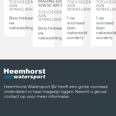
MARINE OIL
TOEVOEGEN
TOEVOEGEN
TOEVOEG
10W30 API SJ
AAN
AAN
AAN
WINKELWAGEN
WINKELWAGEN
WINKELW
TOEVOEGEN
AAN
Beschikbaar
1 op
1 op
WINKELWAGEN
via
voorraad
voorraad
nabestelling
(kan
(kan
Beschikbaar
nabesteld
nabesteld
via
worden)
worden)
nabestelling
Heemhorst Watersport BV heeft een grote voorraad
onderdelen in haar magazijn liggen. Neemt u gerust
contact op voor meer informatie: