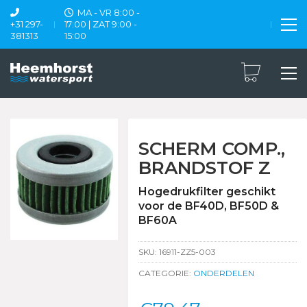
MA - VR 8:00 -
+31 297-
17:00 | ZAT 9:00 -
381313
15:00
SCHERM COMP.,
BRANDSTOF Z
Hogedrukfilter geschikt
voor de BF40D, BF50D &
BF60A
SKU:
16911-ZZ5-003
CATEGORIE:
ONDERDELEN