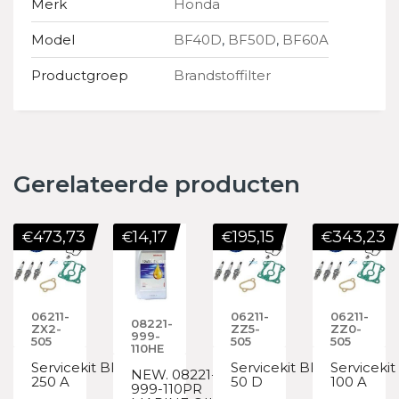
Merk
Honda
Model
BF40D
,
BF50D
,
BF60A
Productgroep
Brandstoffilter
Gerelateerde producten
473,73
14,17
195,15
343,23
€
€
€
€
06211-
06211-
06211-
08221-
ZX2-
ZZ5-
ZZ0-
999-
505
505
505
110HE
Servicekit BF
Servicekit BF
Servicekit
NEW. 08221-
250 A
50 D
100 A
999-110PR