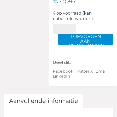
€
79,47
4 op voorraad (kan
nabesteld worden)
SCHERM
COMP.,
BRANDSTOF
TOEVOEGEN
Z
AAN
WINKELWAGEN
aantal
Deel dit:
Facebook
Twitter X
Email
LinkedIn
Aanvullende informatie