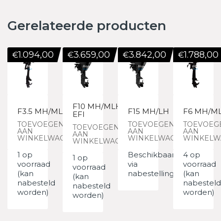
Gerelateerde producten
1.094,00
3.659,00
3.842,00
1.788,00
€
€
€
€
F10 MH/MLH
F3.5 MH/MLH
F15 MH/LH
F6 MH/M
EFI
TOEVOEGEN
TOEVOEGEN
TOEVOEG
TOEVOEGEN
AAN
AAN
AAN
AAN
WINKELWAGEN
WINKELWAGEN
WINKELW
WINKELWAGEN
1 op
Beschikbaar
4 op
1 op
voorraad
via
voorraad
voorraad
(kan
nabestelling
(kan
(kan
nabesteld
nabesteld
nabesteld
worden)
worden)
worden)