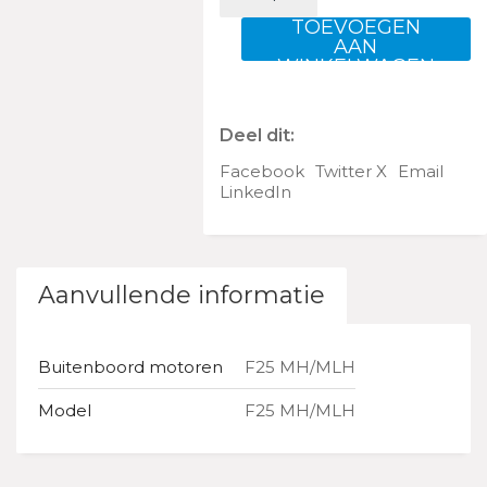
MH/MLH
aantal
TOEVOEGEN
AAN
WINKELWAGEN
Deel dit:
Facebook
Twitter X
Email
LinkedIn
Aanvullende informatie
Buitenboord motoren
F25 MH/MLH
Model
F25 MH/MLH