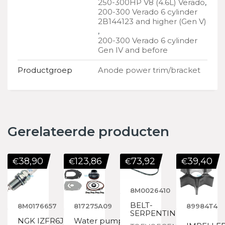
250-300HP V8 (4.6L) Verado
,
200-300 Verado 6 cylinder
2B144123 and higher (Gen V)
,
200-300 Verado 6 cylinder
Gen IV and before
Productgroep
Anode power trim/bracket
Gerelateerde producten
38,90
123,86
73,92
39,40
€
€
€
€
8M0026410
BELT-
8M0176657
817275A09
89984T4
SERPENTINE
NGK IZFR6J
Water pump