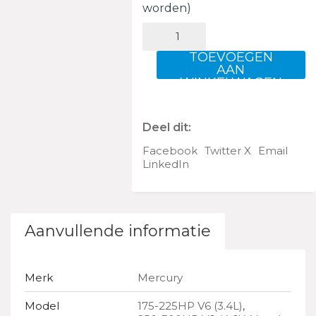
worden)
Anode
power
trim/bracket
TOEVOEGEN
aantal
AAN
WINKELWAGEN
Deel dit:
Facebook
Twitter X
Email
LinkedIn
Aanvullende informatie
Merk
Mercury
Model
175-225HP V6 (3.4L)
,