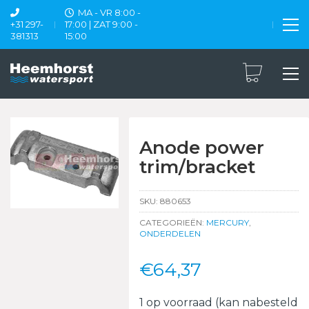
MA - VR 8:00 -
+31 297-
17:00 | ZAT 9:00 -
381313
15:00
Anode power
trim/bracket
SKU:
880653
CATEGORIEËN:
MERCURY
,
ONDERDELEN
€
64,37
1 op voorraad (kan nabesteld