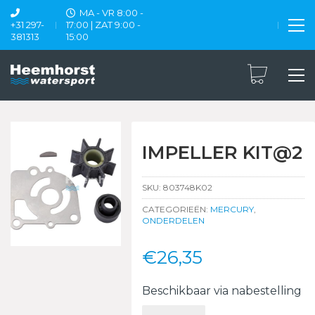
MA - VR 8:00 -
+31 297-
17:00 | ZAT 9:00 -
381313
15:00
IMPELLER KIT@2
SKU:
803748K02
CATEGORIEËN:
MERCURY
,
ONDERDELEN
€
26,35
Beschikbaar via nabestelling
IMPELLER