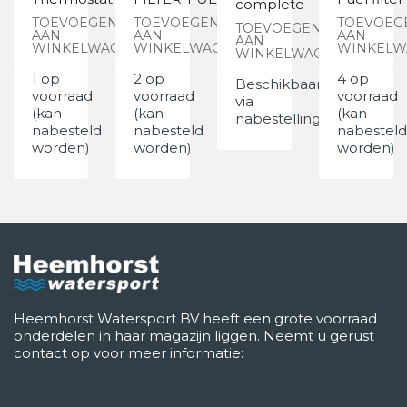
complete
TOEVOEGEN
TOEVOEGEN
TOEVOEG
TOEVOEGEN
AAN
AAN
AAN
AAN
WINKELWAGEN
WINKELWAGEN
WINKELW
WINKELWAGEN
1 op
2 op
4 op
Beschikbaar
voorraad
voorraad
voorraad
via
(kan
(kan
(kan
nabestelling
nabesteld
nabesteld
nabesteld
worden)
worden)
worden)
Heemhorst Watersport BV heeft een grote voorraad
onderdelen in haar magazijn liggen. Neemt u gerust
contact op voor meer informatie: