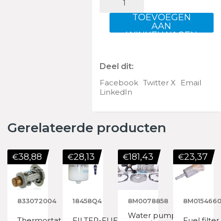
KIT@2
aantal
TOEVOEGEN
AAN
WINKELWAGEN
Deel dit:
Facebook
Twitter X
Email
LinkedIn
Gerelateerde producten
38,88
28,13
181,43
23,37
€
€
€
€
833072004
18458Q4
8M0078858
8M015466
Water pump
Thermostat
FILTER-FUEL
Fuel filter