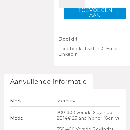
OIL
L6SC
TOEVOEGEN
aantal
AAN
WINKELWAGEN
Deel dit:
Facebook
Twitter X
Email
LinkedIn
Aanvullende informatie
Merk
Mercury
200-300 Verado 6 cylinder
Model
2B144123 and higher (Gen V)
,
350/400 Verado 6 cylinder