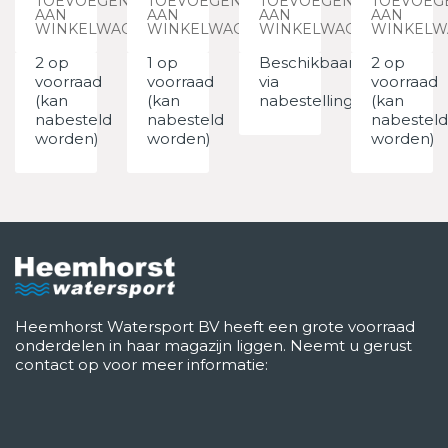
TOEVOEGEN
TOEVOEGEN
TOEVOEGEN
TOEVOEG
AAN
AAN
AAN
AAN
WINKELWAGEN
WINKELWAGEN
WINKELWAGEN
WINKELW
2 op
1 op
Beschikbaar
2 op
voorraad
voorraad
via
voorraad
(kan
(kan
nabestelling
(kan
nabesteld
nabesteld
nabesteld
worden)
worden)
worden)
Heemhorst Watersport BV heeft een grote voorraad
onderdelen in haar magazijn liggen. Neemt u gerust
contact op voor meer informatie: