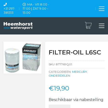
MA - VR 8:00 -
+31 297-
17:00 | ZAT 9:00 -
381313
15:00
FILTER-OIL L6SC
SKU:
877769Q01
CATEGORIEËN:
MERCURY
,
ONDERDELEN
€
19,90
Beschikbaar via nabestelling
FILTER-