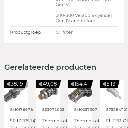
Gen V
,
200-300 Verado 6 cylinder
Gen IV and before
Productgroep
Oil filter
Gerelateerde producten
38,19
49,08
154,41
5,13
€
€
€
€
8M0176678
833072003
8M0057307
875284T01
SP IZFR5J @4
Thermostat
Thermostat
FILTER-O