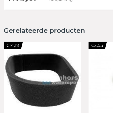
Gerelateerde producten
14,19
2,53
€
€