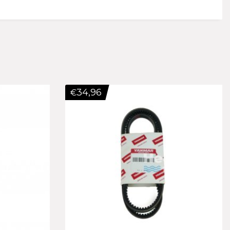
34,96
€