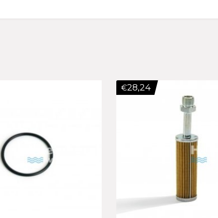
28,24
€