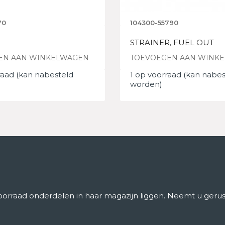
70
104300-55790
STRAINER, FUEL OUT
EN AAN WINKELWAGEN
TOEVOEGEN AAN WINK
raad (kan nabesteld
1 op voorraad (kan nabes
worden)
rraad onderdelen in haar magazijn liggen. Neemt u gerust