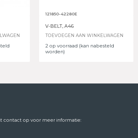
121850-42280E
V-BELT, A46
ELWAGEN
TOEVOEGEN AAN WINKELWAGEN
teld
2 op voorraad (kan nabesteld
worden)
 contact op voor meer informatie: