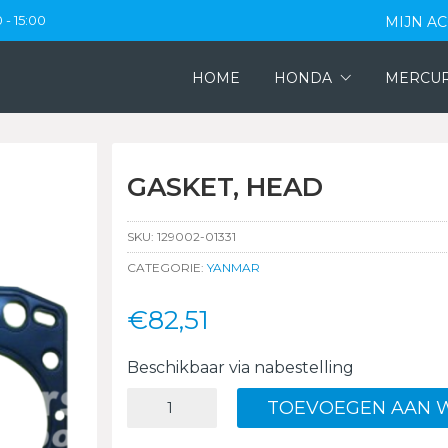
 - 15:00
MIJN A
HOME
HONDA
MERCU
GASKET, HEAD
SKU:
129002-01331
CATEGORIE:
YANMAR
€
82,51
Beschikbaar via nabestelling
GASKET,
TOEVOEGEN AAN 
HEAD
aantal