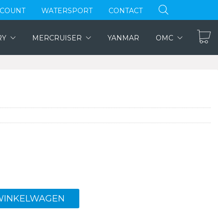
CCOUNT
WATERSPORT
CONTACT
RY
MERCRUISER
YANMAR
OMC
WINKELWAGEN