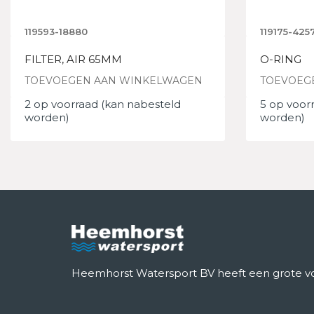
119593-18880
119175-425
FILTER, AIR 65MM
O-RING
TOEVOEGEN AAN WINKELWAGEN
TOEVOEG
2 op voorraad (kan nabesteld
5 op voor
worden)
worden)
Heemhorst Watersport BV heeft een grote voo