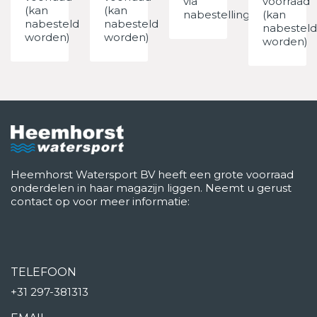
via
voorraad
(kan
(kan
nabestelling
(kan
nabesteld
nabesteld
nabesteld
worden)
worden)
worden)
Heemhorst Watersport BV heeft een grote voorraad
onderdelen in haar magazijn liggen. Neemt u gerust
contact op voor meer informatie:
TELEFOON
+31 297-381313