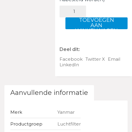
ELEMENT,
AIR
CLEANER
TOEVOEGEN
aantal
AAN
WINKELWAGEN
Deel dit:
Facebook
Twitter X
Email
LinkedIn
Aanvullende informatie
Merk
Yanmar
Productgroep
Luchtfilter