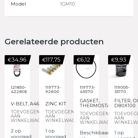
Model
1GM10
Gerelateerde producten
34,96
117,75
6,12
9,93
€
€
€
€
121850-
119773-
119773-
119005-
42280E
92600
49570
35170
GASKET,
FILTER, O
V-BELT, A46
ZINC KIT
THERMOSTAT
D80X100
TOEVOEGEN
TOEVOEGEN
TOEVOEGEN
TOEVOEG
AAN
AAN
AAN
AAN
WINKELWAGEN
WINKELWAGEN
WINKELWAGEN
WINKELW
2 op
1 op
Beschikbaar
1 op
voorraad
voorraad