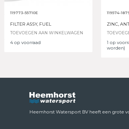
119773-55710E
119574-187
FILTER ASSY, FUEL
ZINC, AN
TOEVOEGEN AAN WINKELWAGEN
TOEVOEG
4 op voorraad
1 op voor
worden)
Heemhorst Watersport BV heeft een grote voo