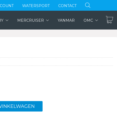
CCOUNT
WATERSPORT
CONTACT
RY
MERCRUISER
YANMAR
OMC
WINKELWAGEN