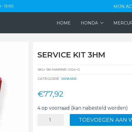
 - 15:00
MIJN A
HOME
HONDA
MERCU
SERVICE KIT 3HM
SKU:
SK-MARINE-004-G
CATEGORIE:
YANMAR
€
77,92
4 op voorraad (kan nabesteld worden)
SERVICE
TOEVOEGEN AAN 
KIT
3HM