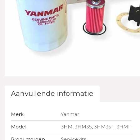
Aanvullende informatie
Merk
Yanmar
Model
3HM
,
3HM35
,
3HM35F
,
3HMF
Productgroep
Servicekits