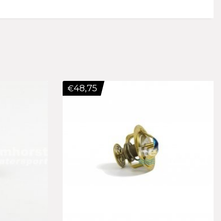
48,75
€