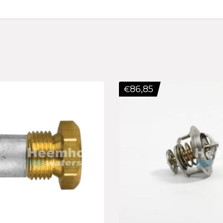
86,85
€