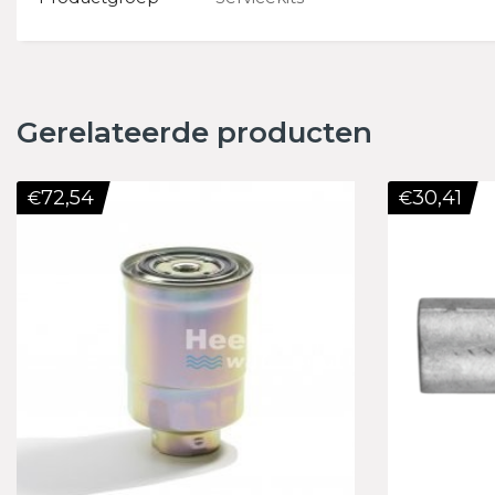
Gerelateerde producten
72,54
30,41
€
€