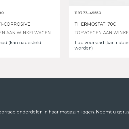
90
119773-49550
TI-CORROSIVE
THERMOSTAT, 70C
EN AAN WINKELWAGEN
TOEVOEGEN AAN WINK
raad (kan nabesteld
1 op voorraad (kan nabes
worden)
rraad onderdelen in haar magazijn liggen. Neemt u gerust