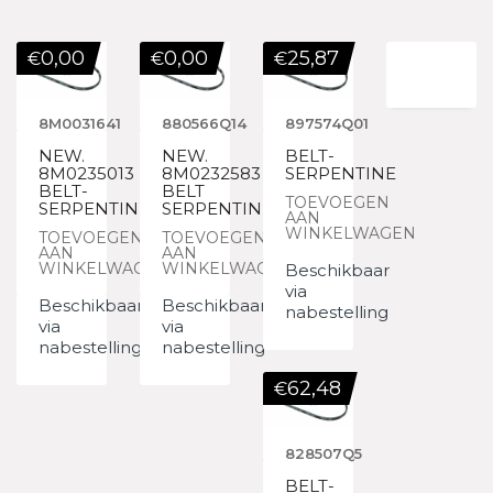
0,00
0,00
25,87
€
€
€
8M0031641
880566Q14
897574Q01
NEW.
NEW.
BELT-
8M0235013
8M0232583
SERPENTINE
BELT-
BELT
TOEVOEGEN
SERPENTINE
SERPENTINE
AAN
WINKELWAGEN
TOEVOEGEN
TOEVOEGEN
AAN
AAN
WINKELWAGEN
WINKELWAGEN
Beschikbaar
via
Beschikbaar
Beschikbaar
nabestelling
via
via
nabestelling
nabestelling
62,48
€
828507Q5
BELT-