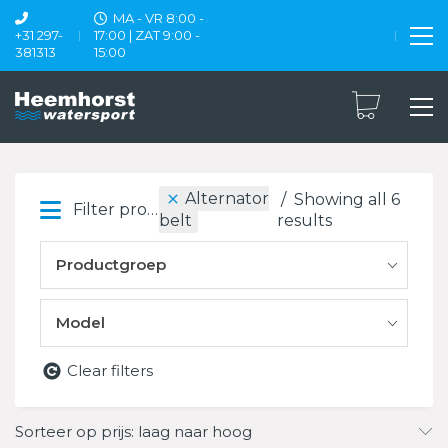
MA - VR 8:00 -
+31 297-
17:00 | ZAT 9:00 -
381313
15:00
Alternator
Showing all 6
Filter products
results
belt
Productgroep
Model
Clear filters
Sorteer op prijs: laag naar hoog