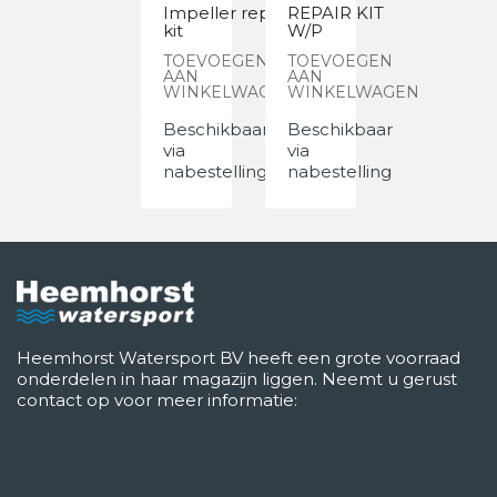
Impeller repair
REPAIR KIT
kit
W/P
TOEVOEGEN
TOEVOEGEN
AAN
AAN
WINKELWAGEN
WINKELWAGEN
Beschikbaar
Beschikbaar
via
via
nabestelling
nabestelling
Heemhorst Watersport BV heeft een grote voorraad
onderdelen in haar magazijn liggen. Neemt u gerust
contact op voor meer informatie: