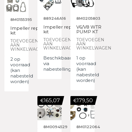
889246A16
8M0205803
8M0155395
Impeller repair
V6/V8 WTR
Impeller repair
kit
PUMP KT
kit
TOEVOEGEN
TOEVOEGEN
TOEVOEGEN
AAN
AAN
AAN
WINKELWAGEN
WINKELWAGEN
WINKELWAGEN
Beschikbaar
1 op
2 op
via
voorraad
voorraad
nabestelling
(kan
(kan
nabesteld
nabesteld
worden)
worden)
165,07
179,50
€
€
8M0094529
8M0122064