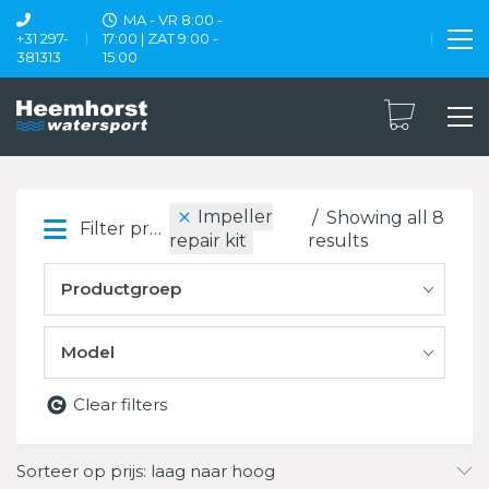
MA - VR 8:00 -
+31 297-
17:00 | ZAT 9:00 -
381313
15:00
Impeller
Showing all 8
Filter products
results
repair kit
Productgroep
Model
Clear filters
Sorteer op prijs: laag naar hoog