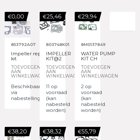
0,00
25,46
29,94
€
€
€
853792A07
803748K01
8M0137849
Impeller repair
IMPELLER
WATER PUMP
kit
KIT@2
KIT CH
TOEVOEGEN
TOEVOEGEN
TOEVOEGEN
AAN
AAN
AAN
WINKELWAGEN
WINKELWAGEN
WINKELWAGEN
Beschikbaar
11 op
2 op
via
voorraad
voorraad
nabestelling
(kan
(kan
nabesteld
nabesteld
worden)
worden)
38,20
38,32
55,79
€
€
€