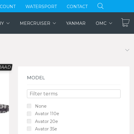
CCOUNT
WATERSPORT
CONTACT
RY
MERCRUISER
YANMAR
OMC
RAAD
MODEL
None
Avator 110e
Avator 20e
Avator 35e