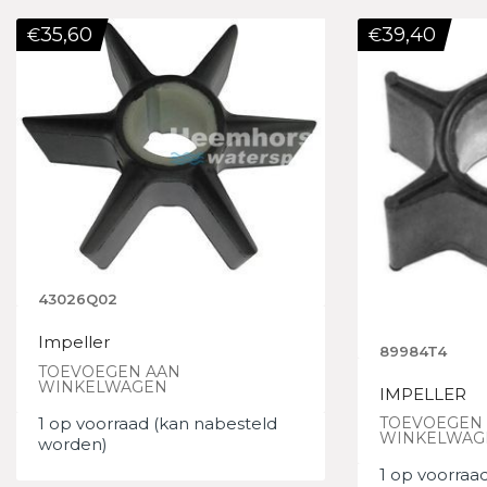
35,60
39,40
€
€
43026Q02
Impeller
89984T4
TOEVOEGEN AAN
WINKELWAGEN
IMPELLER
1 op voorraad (kan nabesteld
TOEVOEGEN
WINKELWAG
worden)
1 op voorraa