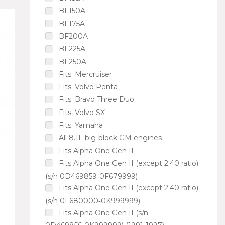
BF150A
BF175A
BF200A
BF225A
BF250A
Fits: Mercruiser
Fits: Volvo Penta
Fits: Bravo Three Duo
Fits: Volvo SX
Fits: Yamaha
All 8.1L big-block GM engines
Fits Alpha One Gen II
Fits Alpha One Gen II (except 2.40 ratio)
(s/n 0D469859‑0F679999)
Fits Alpha One Gen II (except 2.40 ratio)
(s/n 0F680000‑0K999999)
Fits Alpha One Gen II (s/n