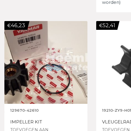
worden)
46,23
52,41
€
€
129670-42610
19210-ZY9-H0
IMPELLER KIT
VLEUGELRA
TOEVOEGEN AAN
TOEVOEGEN