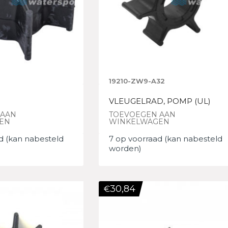
19210-ZW9-A32
VLEUGELRAD, POMP (UL)
 AAN
TOEVOEGEN AAN
EN
WINKELWAGEN
d (kan nabesteld
7 op voorraad (kan nabesteld
worden)
30,84
€