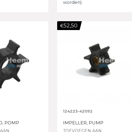
worden)
52,50
€
1
124223-42092
D, POMP
IMPELLER, PUMP
 AAN
TOEVOEGEN AAN