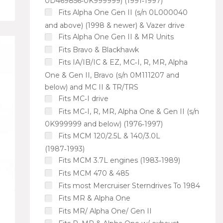
0D469856‑0K999999) (1991‑1997)
Fits Alpha One Gen II (s/n 0L000040
and above) (1998 & newer) & Vazer drive
Fits Alpha One Gen II & MR Units
Fits Bravo & Blackhawk
Fits IA/IB/IC & EZ, MC‑I, R, MR, Alpha
One & Gen II, Bravo (s/n 0M111207 and
below) and MC II & TR/TRS
Fits MC‑I drive
Fits MC‑I, R, MR, Alpha One & Gen II (s/n
0K999999 and below) (1976‑1997)
Fits MCM 120/2.5L & 140/3.0L
(1987‑1993)
Fits MCM 3.7L engines (1983‑1989)
Fits MCM 470 & 485
Fits most Mercruiser Sterndrives To 1984
Fits MR & Alpha One
Fits MR/ Alpha One/ Gen II