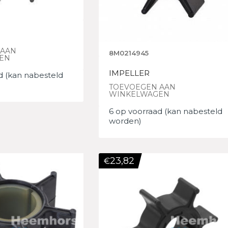
 AAN
8M0214945
EN
IMPELLER
d (kan nabesteld
TOEVOEGEN AAN
WINKELWAGEN
6 op voorraad (kan nabesteld
worden)
23,82
€