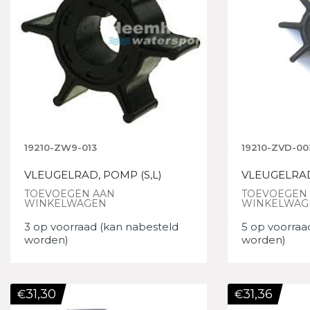
19210-ZW9-013
19210-ZVD-00
VLEUGELRAD, POMP (S,L)
VLEUGELRA
TOEVOEGEN AAN
TOEVOEGEN
WINKELWAGEN
WINKELWAG
3 op voorraad (kan nabesteld
5 op voorraa
worden)
worden)
31,30
31,36
€
€