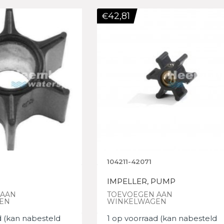
42,81
€
104211-42071
IMPELLER, PUMP
 AAN
TOEVOEGEN AAN
EN
WINKELWAGEN
d (kan nabesteld
1 op voorraad (kan nabesteld