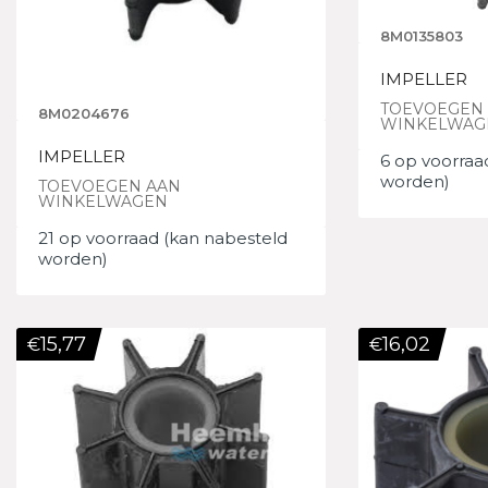
8M0135803
IMPELLER
TOEVOEGEN
8M0204676
WINKELWAG
IMPELLER
6 op voorraa
worden)
TOEVOEGEN AAN
WINKELWAGEN
21 op voorraad (kan nabesteld
worden)
15,77
16,02
€
€