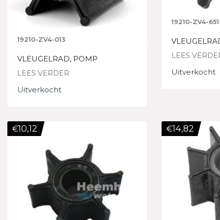
19210-ZV4-651
19210-ZV4-013
VLEUGELRA
LEES VERDE
VLEUGELRAD, POMP
Uitverkocht
LEES VERDER
Uitverkocht
10,12
14,82
€
€