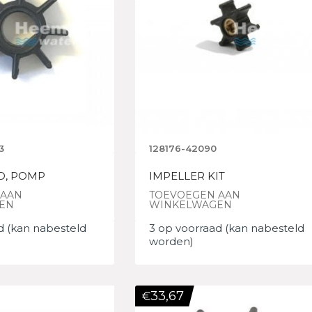
3
128176-42090
D, POMP
IMPELLER KIT
 AAN
TOEVOEGEN AAN
EN
WINKELWAGEN
d (kan nabesteld
3 op voorraad (kan nabesteld
worden)
33,67
€