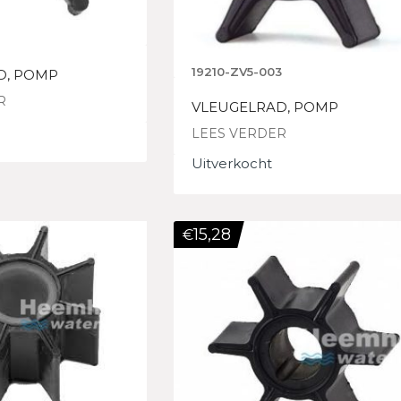
19210-ZV5-003
D, POMP
R
VLEUGELRAD, POMP
LEES VERDER
Uitverkocht
15,28
€