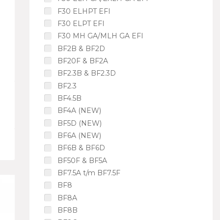
F30 ELHPT EFI
F30 ELPT EFI
F30 MH GA/MLH GA EFI
BF2B & BF2D
BF20F & BF2A
BF2.3B & BF2.3D
BF2.3
BF4.5B
BF4A (NEW)
BF5D (NEW)
BF6A (NEW)
BF6B & BF6D
BF50F & BF5A
BF7.5A t/m BF7.5F
BF8
BF8A
BF8B