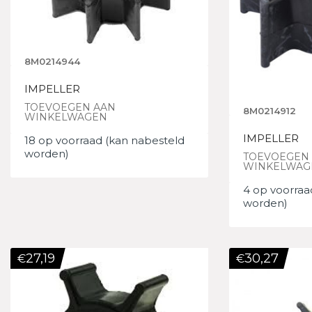
8M0214944
IMPELLER
TOEVOEGEN AAN
8M0214912
WINKELWAGEN
IMPELLER
18 op voorraad (kan nabesteld
worden)
TOEVOEGEN
WINKELWAG
4 op voorraa
worden)
27,19
30,27
€
€