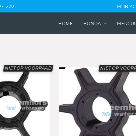
 - 15:00
MIJN A
HOME
HONDA
MERCU
NIET OP VOORRAAD
NIET OP VOOR