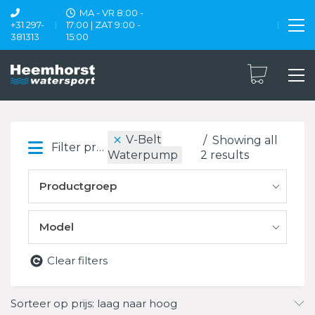
MA - VR 8:00 -
+31 297-
17:00 | ZAT 9:00 -
381313
15:00
V-Belt
Showing all
Filter products
2 results
Waterpump
Productgroep
Model
Clear filters
Sorteer op prijs: laag naar hoog