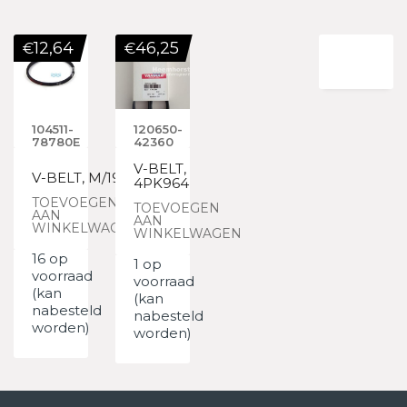
12,64
46,25
€
€
104511-
120650-
78780E
42360
V-BELT,
V-BELT, M/19
4PK964
TOEVOEGEN
TOEVOEGEN
AAN
AAN
WINKELWAGEN
WINKELWAGEN
16 op
1 op
voorraad
voorraad
(kan
(kan
nabesteld
nabesteld
worden)
worden)