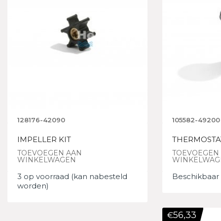
128176-42090
105582-49200
IMPELLER KIT
THERMOSTA
TOEVOEGEN AAN
TOEVOEGEN
WINKELWAGEN
WINKELWAG
3 op voorraad (kan nabesteld
Beschikbaar 
worden)
56,33
€