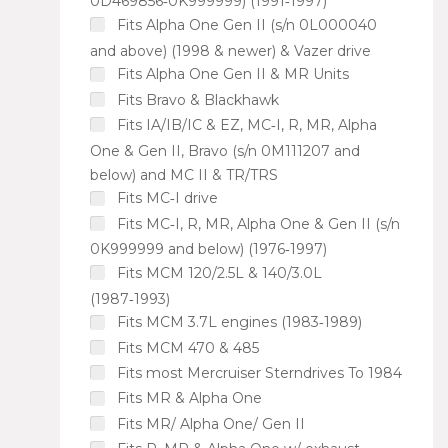
0D469856‑0K999999) (1991‑1997)
Fits Alpha One Gen II (s/n 0L000040
and above) (1998 & newer) & Vazer drive
Fits Alpha One Gen II & MR Units
Fits Bravo & Blackhawk
Fits IA/IB/IC & EZ, MC‑I, R, MR, Alpha
One & Gen II, Bravo (s/n 0M111207 and
below) and MC II & TR/TRS
Fits MC‑I drive
Fits MC‑I, R, MR, Alpha One & Gen II (s/n
0K999999 and below) (1976‑1997)
Fits MCM 120/2.5L & 140/3.0L
(1987‑1993)
Fits MCM 3.7L engines (1983‑1989)
Fits MCM 470 & 485
Fits most Mercruiser Sterndrives To 1984
Fits MR & Alpha One
Fits MR/ Alpha One/ Gen II