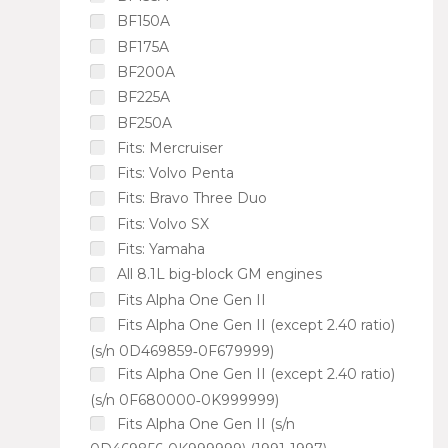
BF150A
BF175A
BF200A
BF225A
BF250A
Fits: Mercruiser
Fits: Volvo Penta
Fits: Bravo Three Duo
Fits: Volvo SX
Fits: Yamaha
All 8.1L big-block GM engines
Fits Alpha One Gen II
Fits Alpha One Gen II (except 2.40 ratio)
(s/n 0D469859‑0F679999)
Fits Alpha One Gen II (except 2.40 ratio)
(s/n 0F680000‑0K999999)
Fits Alpha One Gen II (s/n