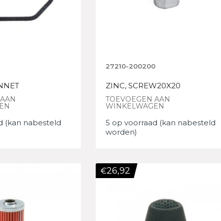
27210-200200
NNET
ZINC, SCREW20X20
 AAN
TOEVOEGEN AAN
EN
WINKELWAGEN
d (kan nabesteld
5 op voorraad (kan nabesteld
worden)
26,92
€