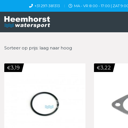
+31 297-381313
MA - VR 8:00 - 17:00 | ZAT 9:00
Sorteer op prijs: laag naar hoog
3,19
3,22
€
€