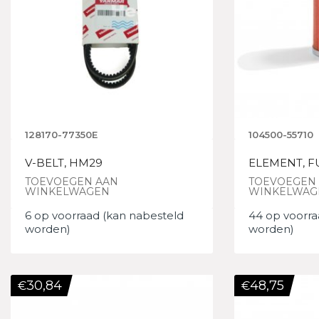
128170-77350E
104500-55710
V-BELT, HM29
ELEMENT, F
TOEVOEGEN AAN
TOEVOEGEN
WINKELWAGEN
WINKELWAG
6 op voorraad (kan nabesteld
44 op voorra
worden)
worden)
30,84
48,75
€
€