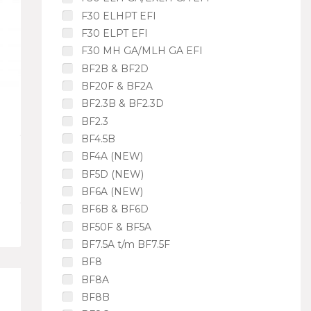
F30 ELHPT EFI
F30 ELPT EFI
F30 MH GA/MLH GA EFI
BF2B & BF2D
BF20F & BF2A
BF2.3B & BF2.3D
BF2.3
BF4.5B
BF4A (NEW)
BF5D (NEW)
BF6A (NEW)
BF6B & BF6D
BF50F & BF5A
BF7.5A t/m BF7.5F
BF8
BF8A
BF8B