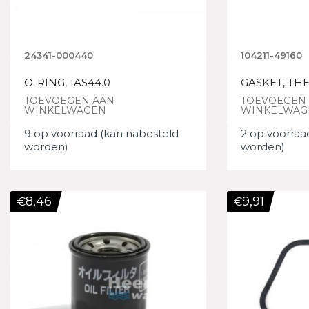
24341-000440
104211-49160
O-RING, 1AS44.0
GASKET, TH
TOEVOEGEN AAN
TOEVOEGEN
WINKELWAGEN
WINKELWAG
9 op voorraad (kan nabesteld
2 op voorraa
worden)
worden)
8,46
9,91
€
€