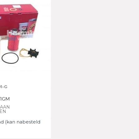
1-G
 1GM
 AAN
EN
ad (kan nabesteld