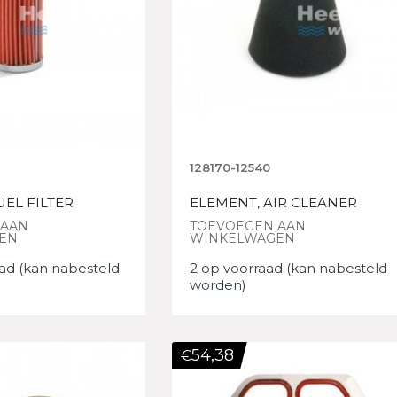
128170-12540
UEL FILTER
ELEMENT, AIR CLEANER
 AAN
TOEVOEGEN AAN
EN
WINKELWAGEN
ad (kan nabesteld
2 op voorraad (kan nabesteld
worden)
54,38
€