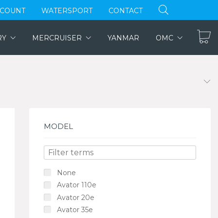
CCOUNT
WATERSPORT
CONTACT
RY
MERCRUISER
YANMAR
OMC
MODEL
None
Avator 110e
Avator 20e
Avator 35e