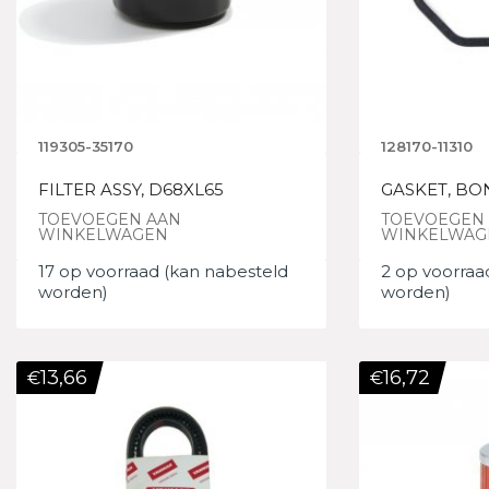
119305-35170
128170-11310
FILTER ASSY, D68XL65
GASKET, BO
TOEVOEGEN AAN
TOEVOEGEN
WINKELWAGEN
WINKELWAG
17 op voorraad (kan nabesteld
2 op voorraa
worden)
worden)
13,66
16,72
€
€