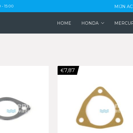
 - 15:00
MIJN A
HOME
HONDA
MERCU
7,87
€