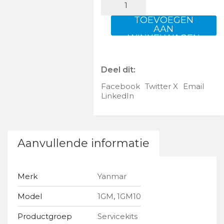
KIT
1GM
TOEVOEGEN
aantal
AAN
WINKELWAGEN
Deel dit:
Facebook
Twitter X
Email
LinkedIn
Aanvullende informatie
Merk
Yanmar
Model
1GM
,
1GM10
Productgroep
Servicekits