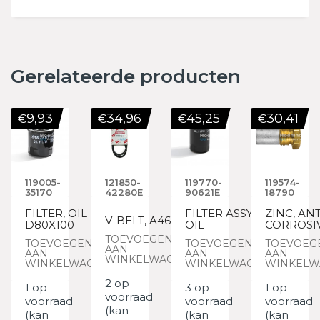
Gerelateerde producten
9,93
34,96
45,25
30,41
€
€
€
€
119005-
121850-
119770-
119574-
35170
42280E
90621E
18790
FILTER, OIL
FILTER ASSY,
ZINC, ANT
V-BELT, A46
D80X100
OIL
CORROSI
TOEVOEGEN
TOEVOEGEN
TOEVOEGEN
TOEVOEG
AAN
AAN
AAN
AAN
WINKELWAGEN
WINKELWAGEN
WINKELWAGEN
WINKELW
2 op
1 op
3 op
1 op
voorraad
voorraad
voorraad
voorraad
(kan
(kan
(kan
(kan