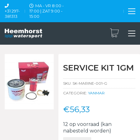
MA - VR 8:00 -
+31 297-
17:00 | ZAT 9:00 -
381313
15:00
SERVICE KIT 1GM
SKU:
SK-MARINE-001-G
CATEGORIE:
YANMAR
€
56,33
12 op voorraad (kan
nabesteld worden)
SERVICE