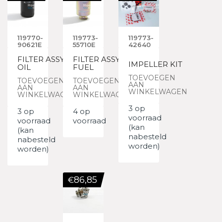
119770-
119773-
119773-
90621E
55710E
42640
FILTER ASSY,
FILTER ASSY,
IMPELLER KIT
OIL
FUEL
TOEVOEGEN
TOEVOEGEN
TOEVOEGEN
AAN
AAN
AAN
WINKELWAGEN
WINKELWAGEN
WINKELWAGEN
3 op
3 op
4 op
voorraad
voorraad
voorraad
(kan
(kan
nabesteld
nabesteld
worden)
worden)
86,85
€