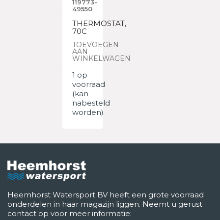
119773-
49550
THERMOSTAT,
70C
TOEVOEGEN
AAN
WINKELWAGEN
1 op
voorraad
(kan
nabesteld
worden)
Heemhorst Watersport BV heeft een grote voorraad
onderdelen in haar magazijn liggen. Neemt u gerust
contact op voor meer informatie: