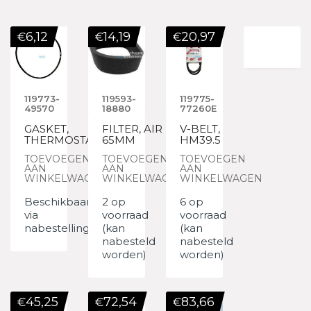
6,12
14,19
20,97
€
€
€
119773-
119593-
119775-
49570
18880
77260E
GASKET,
FILTER, AIR
V-BELT,
THERMOSTAT
65MM
HM39.5
TOEVOEGEN
TOEVOEGEN
TOEVOEGEN
AAN
AAN
AAN
WINKELWAGEN
WINKELWAGEN
WINKELWAGEN
Beschikbaar
2 op
6 op
via
voorraad
voorraad
nabestelling
(kan
(kan
nabesteld
nabesteld
worden)
worden)
45,25
72,54
83,66
€
€
€