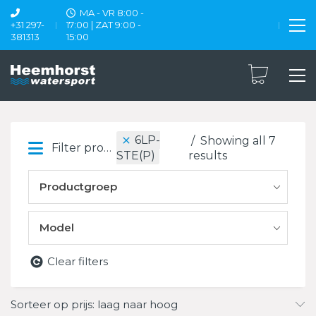
MA - VR 8:00 -
+31 297-
17:00 | ZAT 9:00 -
381313
15:00
6LP-
Showing all 7
Filter products
results
STE(P)
Productgroep
Model
Clear filters
Sorteer op prijs: laag naar hoog