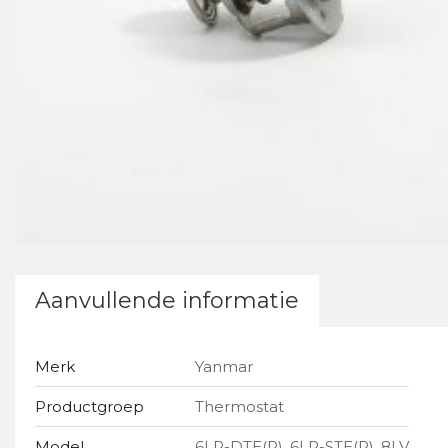
Aanvullende informatie
Merk
Yanmar
Productgroep
Thermostat
Model
6LP-DTE(P)
,
6LP-STE(P)
,
8LV