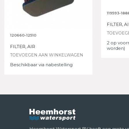
119593-188
FILTER, 
TOEVOEG
120660-12510
2 op voor
FILTER, AIR
worden)
TOEVOEGEN AAN WINKELWAGEN
Beschikbaar via nabestelling
Heemhorst Watersport BV heeft een grote voo