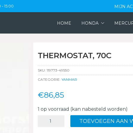
 - 15:00
MIJN A
HOME
HONDA
MERCU
THERMOSTAT, 70C
SKU:
119773-49550
CATEGORIE:
YANMAR
€
86,85
1 op voorraad (kan nabesteld worden)
THERMOSTAT,
TOEVOEGEN AAN 
70C
aantal