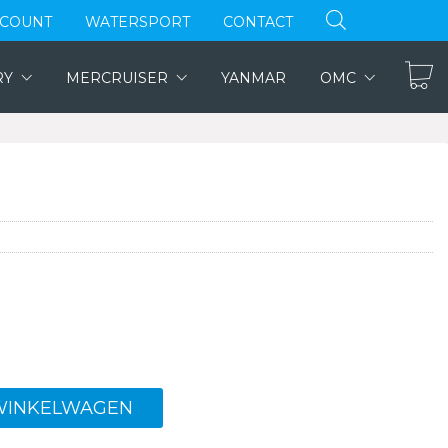
CCOUNT
WATERSPORT
CONTACT
RY
MERCRUISER
YANMAR
OMC
WINKELWAGEN