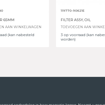
80
119770-90621E
AIR 65MM
FILTER ASSY, OIL
EN AAN WINKELWAGEN
TOEVOEGEN AAN WINK
raad (kan nabesteld
3 op voorraad (kan nabe
worden)
rraad onderdelen in haar magazijn liggen. Neemt u gerust