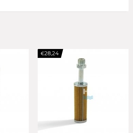
28,24
€