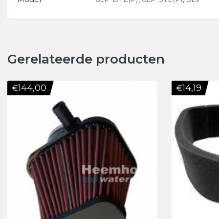
Gerelateerde producten
144,00
14,19
€
€