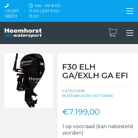
MA - VR 8:00 -
+31 297-
17:00 | ZAT 9:00 -
381313
15:00
F30 ELH
GA/EXLH GA EFI
CATEGORIE:
BUITENBOORD MOTOREN
€
7.199,00
1 op voorraad (kan nabesteld
worden)