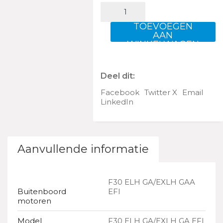
F30
ELH
GA/EXLH
TOEVOEGEN
GA
AAN
WINKELWAGEN
EFI
aantal
Deel dit:
Facebook
Twitter X
Email
LinkedIn
Aanvullende informatie
F30 ELH GA/EXLH GAA
Buitenboord
EFI
motoren
Model
F30 ELH GA/EXLH GA EFI