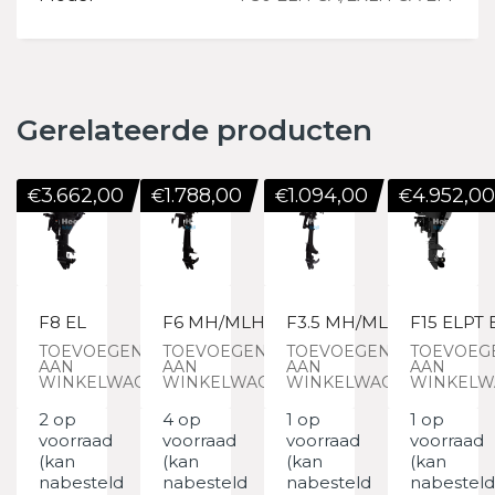
Gerelateerde producten
3.662,00
1.788,00
1.094,00
4.952,00
€
€
€
€
F8 EL
F6 MH/MLH
F3.5 MH/MLH
F15 ELPT 
TOEVOEGEN
TOEVOEGEN
TOEVOEGEN
TOEVOEG
AAN
AAN
AAN
AAN
WINKELWAGEN
WINKELWAGEN
WINKELWAGEN
WINKELW
2 op
4 op
1 op
1 op
voorraad
voorraad
voorraad
voorraad
(kan
(kan
(kan
(kan
nabesteld
nabesteld
nabesteld
nabesteld