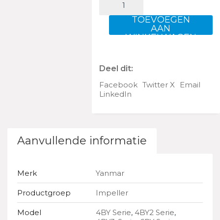
KIT
aantal
TOEVOEGEN
AAN
WINKELWAGEN
Deel dit:
Facebook
Twitter X
Email
LinkedIn
Aanvullende informatie
Merk
Yanmar
Productgroep
Impeller
Model
4BY Serie
,
4BY2 Serie
,