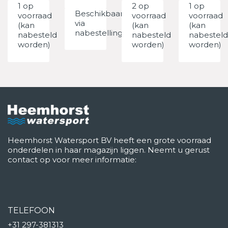
1 op
2 op
1 op
Beschikbaar
voorraad
voorraad
voorraad
via
(kan
(kan
(kan
nabestelling
nabesteld
nabesteld
nabesteld
worden)
worden)
worden)
Heemhorst Watersport BV heeft een grote voorraad
onderdelen in haar magazijn liggen. Neemt u gerust
contact op voor meer informatie:
TELEFOON
+31 297-381313