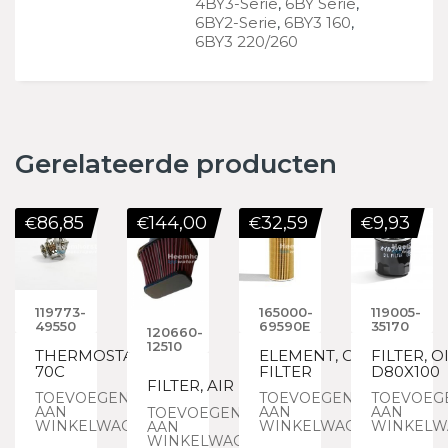
4BY3-Serie
,
6BY Serie
,
6BY2-Serie
,
6BY3 160
,
6BY3 220/260
Gerelateerde producten
86,85
144,00
32,59
9,93
€
€
€
€
119773-
165000-
119005-
49550
69590E
35170
120660-
12510
THERMOSTAT,
ELEMENT, OIL
FILTER, O
70C
FILTER
D80X100
FILTER, AIR
TOEVOEGEN
TOEVOEGEN
TOEVOEG
AAN
AAN
AAN
TOEVOEGEN
WINKELWAGEN
WINKELWAGEN
WINKELW
AAN
WINKELWAGEN