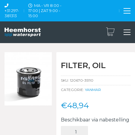
MA - VR 8:00 -
+31 297-
17:00 | ZAT 9:00 -
381313
15:00
FILTER, OIL
SKU:
120670-35110
CATEGORIE:
YANMAR
€
48,94
Beschikbaar via nabestelling
FILTER,
OIL