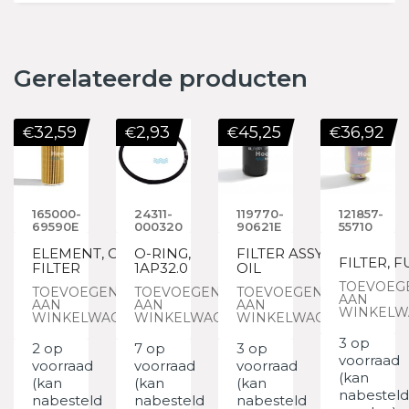
Gerelateerde producten
32,59
2,93
45,25
36,92
€
€
€
€
165000-
24311-
119770-
121857-
69590E
000320
90621E
55710
ELEMENT, OIL
O-RING,
FILTER ASSY,
FILTER, F
FILTER
1AP32.0
OIL
TOEVOEG
TOEVOEGEN
TOEVOEGEN
TOEVOEGEN
AAN
AAN
AAN
AAN
WINKELW
WINKELWAGEN
WINKELWAGEN
WINKELWAGEN
3 op
2 op
7 op
3 op
voorraad
voorraad
voorraad
voorraad
(kan
(kan
(kan
(kan
nabesteld
nabesteld
nabesteld
nabesteld